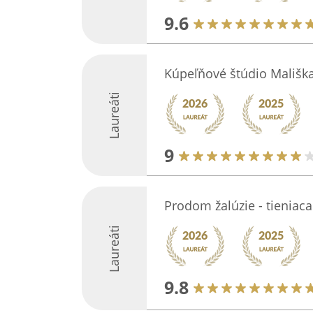
9.6
Kúpeľňové štúdio Mališk
Laureáti
9
Prodom žalúzie - tieniaca
Laureáti
9.8