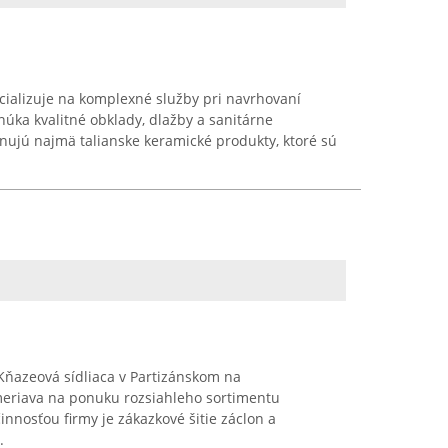
cializuje na komplexné služby pri navrhovaní
núka kvalitné obklady, dlažby a sanitárne
nujú najmä talianske keramické produkty, ktoré sú
 Kňazeová sídliaca v Partizánskom na
ameriava na ponuku rozsiahleho sortimentu
činnosťou firmy je zákazkové šitie záclon a
.