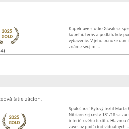
Kúpeľňové štúdio Glosík sa špe
kúpeľní, terás a podláh, kde po
vybavenie. V jeho ponuke domi
známe svojím ...
34)
ová šitie záclon,
Spoločnosť Bytový textil Marta
Nitrianskej ceste 131/18 sa z
interiérového textilu. Hlavnou 
závesov podľa individuálnych ..