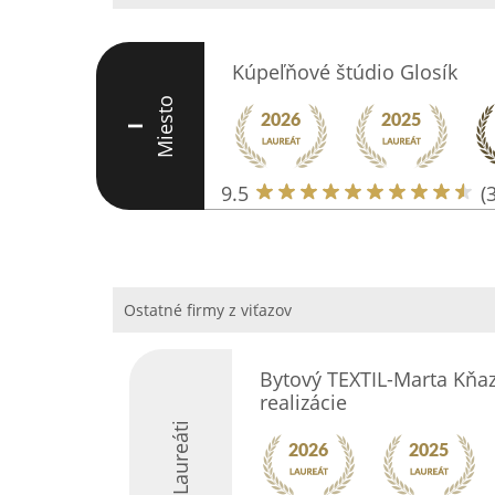
Kúpeľňové štúdio Glosík
Miesto
I
9.5
(
Ostatné firmy z viťazov
Bytový TEXTIL-Marta Kňaze
realizácie
Laureáti