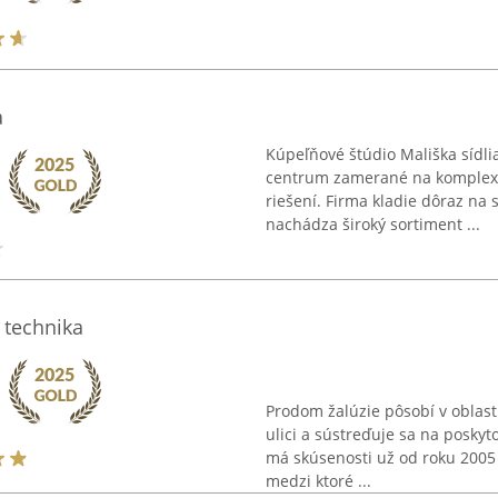
a
Kúpeľňové štúdio Mališka sídl
centrum zamerané na komplexnú
riešení. Firma kladie dôraz na s
nachádza široký sortiment ...
 technika
Prodom žalúzie pôsobí v oblasti
ulici a sústreďuje sa na posky
má skúsenosti už od roku 2005 
medzi ktoré ...