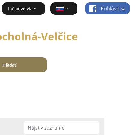
Prihlásiť sa
Iné odvetvia
hocholná-Velčice
Hľadať