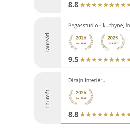
8.8
Pegasstudio - kuchyne, in
Laureáti
9.5
Dizajn interiéru
Laureáti
8.8