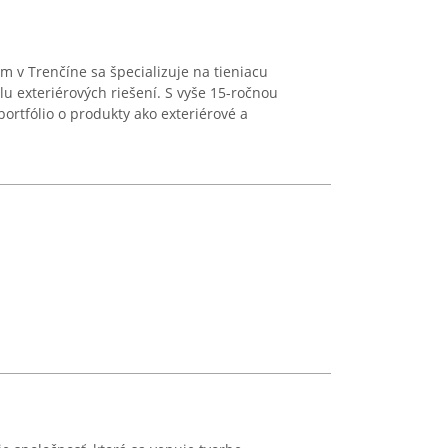
lom v Trenčíne sa špecializuje na tieniacu
lu exteriérových riešení. S vyše 15-ročnou
portfólio o produkty ako exteriérové a