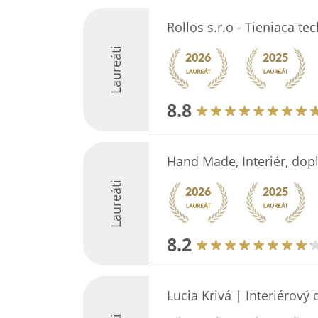
Rollos s.r.o - Tieniaca te
Laureáti
8.8
Hand Made, Interiér, dop
Laureáti
8.2
Lucia Krivá | Interiérový 