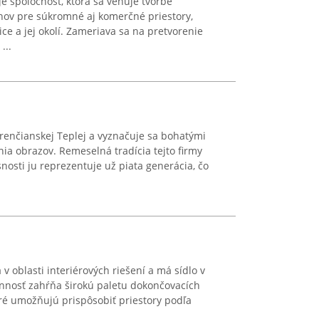
 je spoločnosť, ktorá sa venuje tvorbe
ov pre súkromné aj komerčné priestory,
ice a jej okolí. Zameriava sa na pretvorenie
...
renčianskej Teplej a vyznačuje sa bohatými
ia obrazov. Remeselná tradícia tejto firmy
nosti ju reprezentuje už piata generácia, čo
 oblasti interiérových riešení a má sídlo v
činnosť zahŕňa širokú paletu dokončovacích
oré umožňujú prispôsobiť priestory podľa