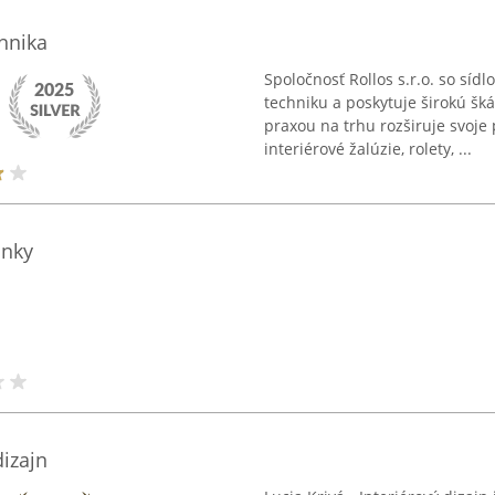
chnika
Spoločnosť Rollos s.r.o. so síd
techniku a poskytuje širokú šká
praxou na trhu rozširuje svoje 
interiérové žalúzie, rolety, ...
lnky
dizajn