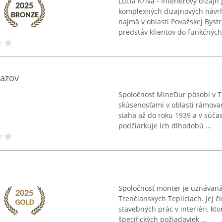
Lucia Krivá - Interiérový dizajn
komplexných dizajnových návrh
najmä v oblasti Považskej Bystr
predstáv klientov do funkčných 
razov
Spoločnosť MineDur pôsobí v T
skúsenosťami v oblasti rámovan
siaha až do roku 1939 a v súčas
podčiarkuje ich dlhodobú ...
Spoločnosť monter je uznávaná v
Trenčianskych Tepliciach. Jej 
stavebných prác v interiéri, kt
špecifických požiadaviek ...