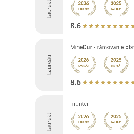
Laureáti
8.6
MineDur - rámovanie ob
Laureáti
8.6
monter
Laureáti