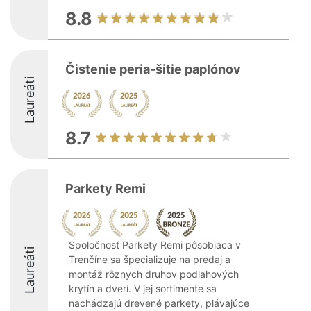
8.8
Čistenie peria-šitie paplónov
Laureáti
8.7
Parkety Remi
Spoločnosť Parkety Remi pôsobiaca v
Laureáti
Trenčíne sa špecializuje na predaj a
montáž rôznych druhov podlahových
krytín a dverí. V jej sortimente sa
nachádzajú drevené parkety, plávajúce