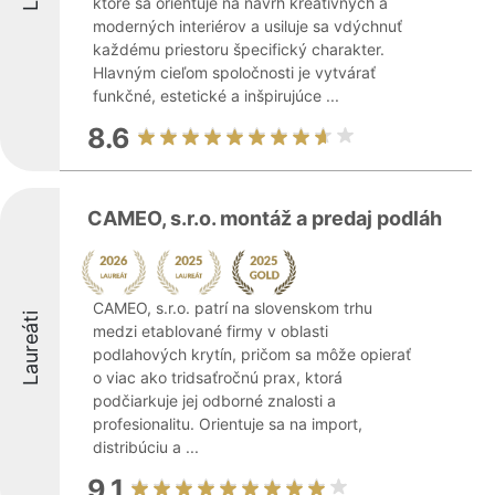
ktoré sa orientuje na návrh kreatívnych a
moderných interiérov a usiluje sa vdýchnuť
každému priestoru špecifický charakter.
Hlavným cieľom spoločnosti je vytvárať
funkčné, estetické a inšpirujúce ...
8.6
CAMEO, s.r.o. montáž a predaj podláh
CAMEO, s.r.o. patrí na slovenskom trhu
Laureáti
medzi etablované firmy v oblasti
podlahových krytín, pričom sa môže opierať
o viac ako tridsaťročnú prax, ktorá
podčiarkuje jej odborné znalosti a
profesionalitu. Orientuje sa na import,
distribúciu a ...
9.1