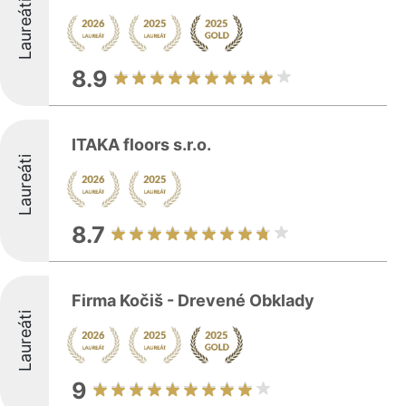
Laureáti
8.9
ITAKA floors s.r.o.
Laureáti
8.7
Firma Kočiš - Drevené Obklady
Laureáti
9