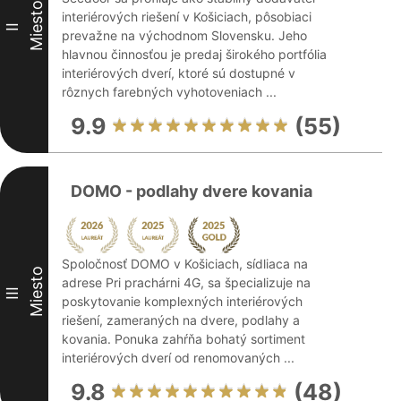
Miesto
interiérových riešení v Košiciach, pôsobiaci
II
prevažne na východnom Slovensku. Jeho
hlavnou činnosťou je predaj širokého portfólia
interiérových dverí, ktoré sú dostupné v
rôznych farebných vyhotoveniach ...
9.9
(55)
DOMO - podlahy dvere kovania
Spoločnosť DOMO v Košiciach, sídliaca na
Miesto
adrese Pri prachárni 4G, sa špecializuje na
III
poskytovanie komplexných interiérových
riešení, zameraných na dvere, podlahy a
kovania. Ponuka zahŕňa bohatý sortiment
interiérových dverí od renomovaných ...
9.8
(48)