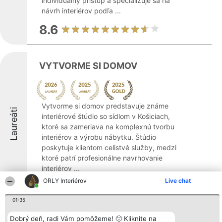
individuálny prístup a špecializuje sa na
návrh interiérov podľa ...
8.6
VYTVORME SI DOMOV
Vytvorme si domov predstavuje známe
Laureáti
interiérové štúdio so sídlom v Košiciach,
ktoré sa zameriava na komplexnú tvorbu
interiérov a výrobu nábytku. Štúdio
poskytuje klientom celistvé služby, medzi
ktoré patrí profesionálne navrhovanie
interiérov ...
ORLY Interiérov
Live chat
8.8
01:35
Dobrý deň, radi Vám pomôžeme! 🙂 Kliknite na