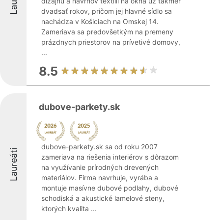
dizajnu a návrhov textílií na okná už takmer
dvadsať rokov, pričom jej hlavné sídlo sa
nachádza v Košiciach na Omskej 14.
Zameriava sa predovšetkým na premeny
prázdnych priestorov na prívetivé domovy,
...
8.5
dubove-parkety.sk
dubove-parkety.sk sa od roku 2007
Laureáti
zameriava na riešenia interiérov s dôrazom
na využívanie prírodných drevených
materiálov. Firma navrhuje, vyrába a
montuje masívne dubové podlahy, dubové
schodiská a akustické lamelové steny,
ktorých kvalita ...