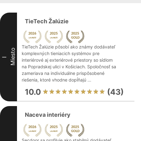
TieTech Žalúzie
TieTech Žalúzie pôsobí ako známy dodávateľ
Miesto
komplexných tieniacich systémov pre
I
interiérové aj exteriérové priestory so sídlom
na Popradskej ulici v Košiciach. Spoločnosť sa
zameriava na individuálne prispôsobené
riešenia, ktoré vhodne dopĺňajú ...
10.0
(43)
Naceva interiéry
Secdoor sa profiluje ako stabilný dodávateľ