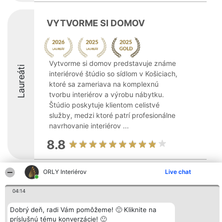
VYTVORME SI DOMOV
Vytvorme si domov predstavuje známe
Laureáti
interiérové štúdio so sídlom v Košiciach,
ktoré sa zameriava na komplexnú
tvorbu interiérov a výrobu nábytku.
Štúdio poskytuje klientom celistvé
služby, medzi ktoré patrí profesionálne
navrhovanie interiérov ...
8.8
ORLY Interiérov
Live chat
Organizátor hodnotenia
Hodnotenie
Kontakt
Bright Side Solutions sp. z o.
Laureáti
Kontakt
04:14
o. sp. k.
Lista
ul. Ruska 22
wszystkich
Wrocław 50-079
Dobrý deň, radi Vám pomôžeme! 🙂 Kliknite na
Laureatów
KRS 0000749100 | Regon
Podmienky
príslušnú tému konverzácie! 🙂