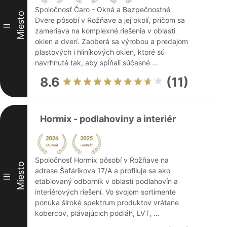
Spoločnosť Čaro - Okná a Bezpečnostné
Miesto
Dvere pôsobí v Rožňave a jej okolí, pričom sa
II
zameriava na komplexné riešenia v oblasti
okien a dverí. Zaoberá sa výrobou a predajom
plastových i hliníkových okien, ktoré sú
navrhnuté tak, aby spĺňali súčasné ...
8.6
(11)
Hormix - podlahoviny a interiér
Spoločnosť Hormix pôsobí v Rožňave na
Miesto
adrese Šafárikova 17/A a profiluje sa ako
III
etablovaný odborník v oblasti podlahovín a
interiérových riešení. Vo svojom sortimente
ponúka široké spektrum produktov vrátane
kobercov, plávajúcich podláh, LVT, ...