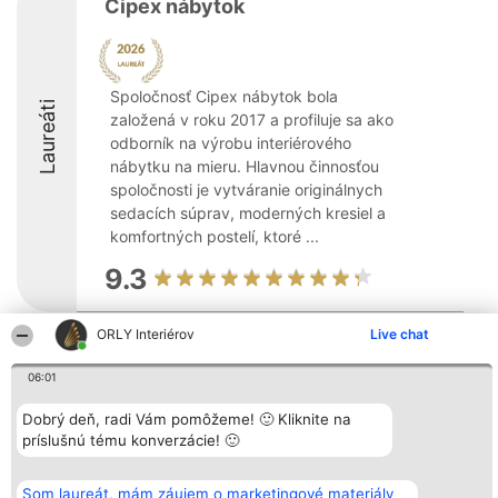
Cipex nábytok
Spoločnosť Cipex nábytok bola
Laureáti
založená v roku 2017 a profiluje sa ako
odborník na výrobu interiérového
nábytku na mieru. Hlavnou činnosťou
spoločnosti je vytváranie originálnych
sedacích súprav, moderných kresiel a
komfortných postelí, ktoré ...
9.3
ORLY Interiérov
Live chat
Organizátor hodnotenia
Hodnotenie
Kontakt
Bright Side Solutions sp. z o.
Laureáti
Kontakt
06:01
o. sp. k.
Lista
ul. Ruska 22
wszystkich
Dobrý deň, radi Vám pomôžeme! 🙂 Kliknite na
Wrocław 50-079
Laureatów
príslušnú tému konverzácie! 🙂
KRS 0000749100 | Regon
Podmienky
381313360 | NIP 8943132676
Obchodné
+48 508 492 400
podmienky
Zásady
Som laureát, mám záujem o marketingové materiály