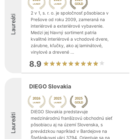
2 v 1, s. r. o. je spoločnosť pôsobiaca v
Laureáti
Prešove od roku 2009, zameraná na
interiérové a exteriérové vybavenie.
Medzi jej hlavný sortiment patria
kvalitné interiérové a vchodové dvere,
zárubne, kľučky, ako aj laminátové,
vinylové a drevené ...
8.9
DIEGO Slovakia
DIEGO Slovakia predstavuje
Laureáti
medzinárodnú franšízovú obchodnú sieť
pôsobiacu aj na území Slovenska, s
prevádzkou napríklad v Bardejove na
Štefánikovej ulici 3794. Orientuje sa na