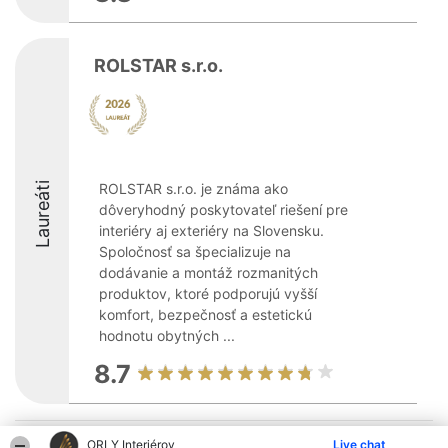
ROLSTAR s.r.o.
Laureáti
ROLSTAR s.r.o. je známa ako
dôveryhodný poskytovateľ riešení pre
interiéry aj exteriéry na Slovensku.
Spoločnosť sa špecializuje na
dodávanie a montáž rozmanitých
produktov, ktoré podporujú vyšší
komfort, bezpečnosť a estetickú
hodnotu obytných ...
8.7
Organizátor hodnotenia
Hodnotenie
Kontakt
ORLY Interiérov
Live chat