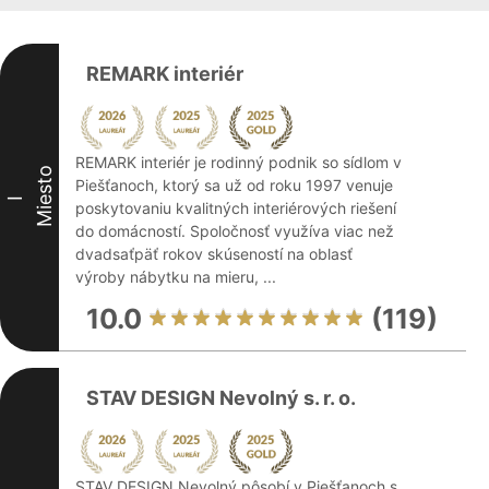
REMARK interiér
REMARK interiér je rodinný podnik so sídlom v
Miesto
Piešťanoch, ktorý sa už od roku 1997 venuje
I
poskytovaniu kvalitných interiérových riešení
do domácností. Spoločnosť využíva viac než
dvadsaťpäť rokov skúseností na oblasť
výroby nábytku na mieru, ...
10.0
(119)
STAV DESIGN Nevolný s. r. o.
STAV DESIGN Nevolný pôsobí v Piešťanoch s