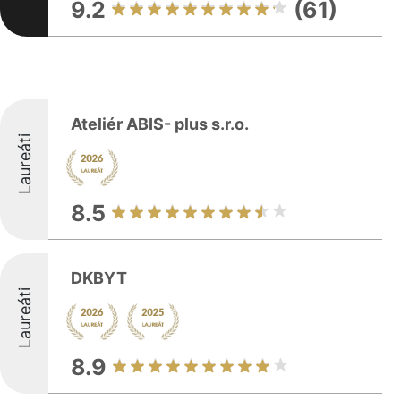
9.2
(61)
Ateliér ABIS- plus s.r.o.
Laureáti
8.5
DKBYT
Laureáti
8.9