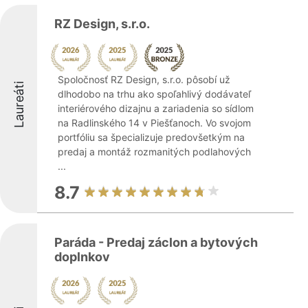
RZ Design, s.r.o.
Spoločnosť RZ Design, s.r.o. pôsobí už
Laureáti
dlhodobo na trhu ako spoľahlivý dodávateľ
interiérového dizajnu a zariadenia so sídlom
na Radlinského 14 v Piešťanoch. Vo svojom
portfóliu sa špecializuje predovšetkým na
predaj a montáž rozmanitých podlahových
...
8.7
Paráda - Predaj záclon a bytových
doplnkov