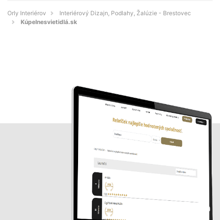
Orly Interiérov
Interiérový Dizajn, Podlahy, Žalúzie - Brestovec
Kúpelnesvietidlá.sk