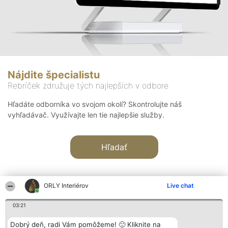
Nájdite špecialistu
Rebríček združuje tých najlepších v odbore
Hľadáte odborníka vo svojom okolí? Skontrolujte náš
vyhľadávač. Využívajte len tie najlepšie služby.
Hľadať
ORLY Interiérov
Live chat
03:21
Organizátor hodnotenia
Hodnotenie
Kontakt
Dobrý deň, radi Vám pomôžeme! 🙂 Kliknite na