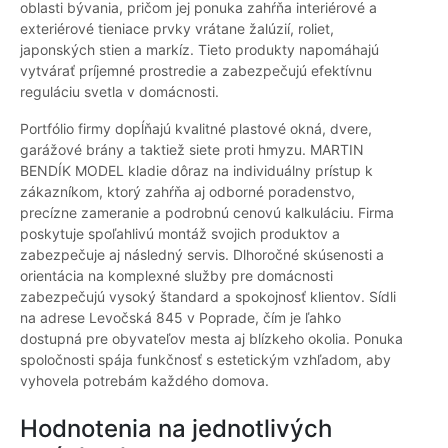
oblasti bývania, pričom jej ponuka zahŕňa interiérové a
exteriérové tieniace prvky vrátane žalúzií, roliet,
japonských stien a markíz. Tieto produkty napomáhajú
vytvárať príjemné prostredie a zabezpečujú efektívnu
reguláciu svetla v domácnosti.
Portfólio firmy dopĺňajú kvalitné plastové okná, dvere,
garážové brány a taktiež siete proti hmyzu. MARTIN
BENDÍK MODEL kladie dôraz na individuálny prístup k
zákazníkom, ktorý zahŕňa aj odborné poradenstvo,
precízne zameranie a podrobnú cenovú kalkuláciu. Firma
poskytuje spoľahlivú montáž svojich produktov a
zabezpečuje aj následný servis. Dlhoročné skúsenosti a
orientácia na komplexné služby pre domácnosti
zabezpečujú vysoký štandard a spokojnosť klientov. Sídli
na adrese Levočská 845 v Poprade, čím je ľahko
dostupná pre obyvateľov mesta aj blízkeho okolia. Ponuka
spoločnosti spája funkčnosť s estetickým vzhľadom, aby
vyhovela potrebám každého domova.
Hodnotenia na jednotlivých