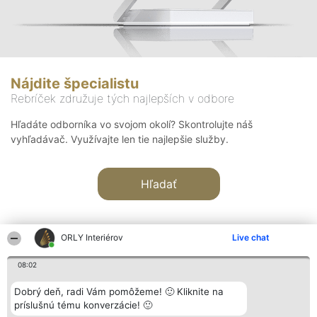
Nájdite špecialistu
Rebríček združuje tých najlepších v odbore
Hľadáte odborníka vo svojom okolí? Skontrolujte náš
vyhľadávač. Využívajte len tie najlepšie služby.
Hľadať
ORLY Interiérov
Live chat
08:02
Organizátor hodnotenia
Hodnotenie
Kontakt
Dobrý deň, radi Vám pomôžeme! 🙂 Kliknite na
Bright Side Solutions sp. z o.
Laureáti
Kontakt
príslušnú tému konverzácie! 🙂
o. sp. k.
Lista