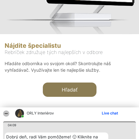
Nájdite špecialistu
Rebríček združuje tých najlepších v odbore
Hľadáte odborníka vo svojom okolí? Skontrolujte náš
vyhľadávač. Využívajte len tie najlepšie služby.
Hľadať
ORLY Interiérov
Live chat
04:09
Organizátor hodnotenia
Hodnotenie
Kontakt
Dobrý deň, radi Vám pomôžeme! 🙂 Kliknite na