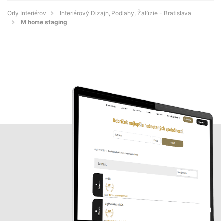
Orly Interiérov
Interiérový Dizajn, Podlahy, Žalúzie - Bratislava
M home staging