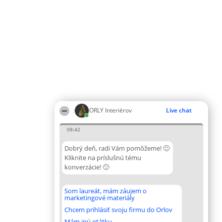
ORLY Interiérov
Live chat
08:42
Dobrý deň, radi Vám pomôžeme! 🙂
Kliknite na príslušnú tému
konverzácie! 🙂
Som laureát, mám záujem o
marketingové materiály
Chcem prihlásiť svoju firmu do Orlov
Mám inú otátku