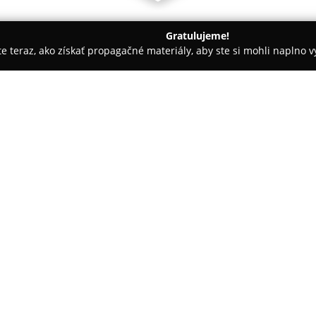
Gratulujeme!
ite teraz, ako získať propagačné materiály, aby ste si mohli naplno 
zie - Poprad
O. K. Okno
O spoločnosti:
OK OKNO
pôsobí na slovenskom
poskytovanie komplexných riešen
Spoločnosť disponuje širokým p
hliníkové a drevené okná a dver
exteriérové žalúzie, rolety a si
Pri realizáciách projektov nad
globálneho okenného priemysl
produktov. Montáž a odborné po