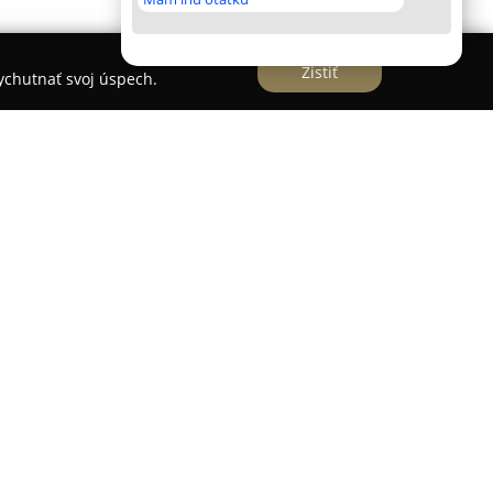
Zistiť
vychutnať svoj úspech.
 trhu od roku 2004, pričom sa špecializuje na
í v oblasti okien, dverí a tieniacej techniky.
ortfóliom výrobkov, medzi ktoré patria plastové,
e, garážové brány, ako aj interiérové a
ete proti hmyzu.
väzuje partnerstvá s významnými dodávateľmi z
u, aby bola zabezpečená kvalita ponúkaných
radenstvo realizuje kvalifikovaný a pravidelne