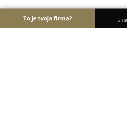
To je tvoja firma?
Zist
Orly Interiérov
Interiérový Dizajn, Podlahy, Žalú
O. K. Okno
9.6
(62)
Poprad, Dostojevského 2805/23
Zobraziť telefónne číslo