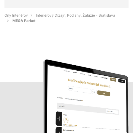
Orly Interiérov
Interiérový Dizajn, Podlahy, Žalúzie - Bratislava
MEGA Parket