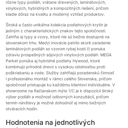
rôzne typy podláh, vrátane drevených, laminátových,
vinylových, hybridných a kompozitných riešení, pričom
kladie dôraz na kvalitu a moderný vzhľad produktov.
Široká a často unikátna kolekcia podlahových krytín je
jedným z charakteristických znakov tejto spoločnosti.
Zahŕňa aj typy a vzory, ktoré nie sú bežne dostupné na
slovenskom trhu. Medzi inovácie patrilo skoré zaradenie
laminátových podláh so vzorom rybej kosti či ponuka
zdraviu prospešných sójových vinylových podláh. MEGA
Parket ponúka aj hybridné podlahy Hywood, ktoré
kombinujú prírodné drevo s vysokou odolnosťou proti
poškriabaniu a vode. Služby zahŕňajú poradenskú činnosť
i profesionálnu montáž v rámci celého Slovenska, pričom
spoločnosť pristupuje ku každému klientovi individuálne. V
showroome na Račianskom mýte 1/C je k dispozícii široký
výber podláh a možnosť odborných konzultácií, pričom
termín návštevy je možné dohodnúť aj mimo bežných
otváracích hodín.
Hodnotenia na jednotlivých