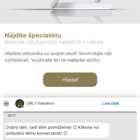
Nájdite špecialistu
Rebríček združuje tých najlepších v odbore
Hľadáte odborníka vo svojom okolí? Skontrolujte náš
vyhľadávač. Využívajte len tie najlepšie služby.
Hľadať
ORLY Interiérov
Live chat
00:11
Organizátor hodnotenia
Hodnotenie
Kontakt
Dobrý deň, radi Vám pomôžeme! 🙂 Kliknite na
Bright Side Solutions sp. z o.
Laureáti
Kontakt
príslušnú tému konverzácie! 🙂
o. sp. k.
Lista
ul. Ruska 22
wszystkich