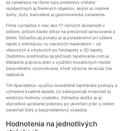
sa zameriava na rôzne typy priestorov vrátane
rezidenčných aj firemných objektov, akými sú rodinné
domy, byty, kancelárie aj gastronomické zariadenia.
Firma vychádza z viac ako 17-ročných skúseností v
odbore, pričom kladie dôraz na precíznosť spracovania a
detail. Súčasťou jej ponuky je aj poradenstvo pri výbere
tapiet s orientáciou vo viacerých materiáloch – od
vliesových a vinylových po fototapety a 3D tapety.
Osobitnou prednosťou spoločnosti tapetovanie.com je
dôkladná príprava stien s využitím inovatívnych metód
bezprašného vyrovnávania, ktoré výrazne skracujú čas
realizácie.
Tím špecialistov využíva osvedčené tapetárske postupy a
výhradne kvalitné lepidlá, čo zabezpečuje trvácnosť aj
estetickú hodnotu výsledku. Súčasťou služby je aj
starostlivé upratanie priestoru po ukončení prác s cieľom
zanechať čistý a bezproblémový výsledok.
Hodnotenia na jednotlivých