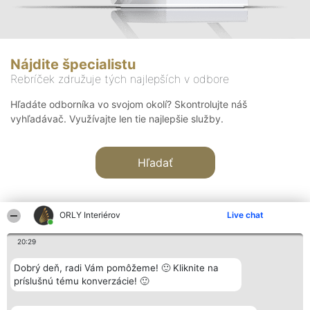
Nájdite špecialistu
Rebríček združuje tých najlepších v odbore
Hľadáte odborníka vo svojom okolí? Skontrolujte náš
vyhľadávač. Využívajte len tie najlepšie služby.
Hľadať
ORLY Interiérov
Live chat
20:29
Organizátor hodnotenia
Hodnotenie
Kontakt
Dobrý deň, radi Vám pomôžeme! 🙂 Kliknite na
Bright Side Solutions sp. z o.
Laureáti
Kontakt
príslušnú tému konverzácie! 🙂
o. sp. k.
Lista
ul. Ruska 22
wszystkich
Wrocław 50-079
Laureatów