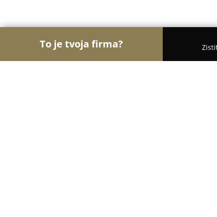
To je tvoja firma?
Zist
Orly Interiérov
Interiérový Dizajn, Podlahy, Žalú
VILA studio
8.8
(12)
Námestovo , Hviezdoslavova 16/11