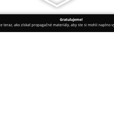
Gratulujeme!
ite teraz, ako získať propagačné materiály, aby ste si mohli naplno 
zie - Námestovo
VILA studio
O spoločnosti:
VILA studio
, lokalizované v Ná
dizajn pre zákazníkov v rámci c
eleganciu do rozličných priest
komerčným projektom. Svojím po
atmosféru a pomôcť vytvoriť pr
harmónia.
Architektka Ing. arch. Júlia Jack