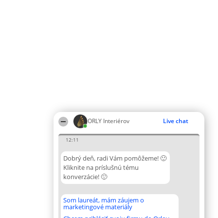
ORLY Interiérov
Live chat
12:11
Dobrý deň, radi Vám pomôžeme! 🙂
Kliknite na príslušnú tému
konverzácie! 🙂
Som laureát, mám záujem o
marketingové materiály