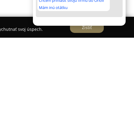
Chcem prihlásiť svoju firmu do Orlov
Mám inú otátku
Zistiť
vychutnať svoj úspech.
mestove, sa špecializuje na komplexný interiérový
elého Slovenska. Studio vnáša estetiku a
orov, pričom sa venuje rezidenčným aj
slaním je priniesť do interiérov osobitú
ostredie, kde vládne pocit domova, pohodlie a
ulíková, ktorá štúdio založila, disponuje