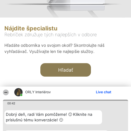
Nájdite špecialistu
Rebríček združuje tých najlepších v odbore
Hľadáte odborníka vo svojom okolí? Skontrolujte náš
vyhľadávač. Využívajte len tie najlepšie služby.
Hľadať
ORLY Interiérov
Live chat
00:42
Organizátor hodnotenia
Hodnotenie
Kontakt
Dobrý deň, radi Vám pomôžeme! 🙂 Kliknite na
Bright Side Solutions sp. z o.
Laureáti
Kontakt
príslušnú tému konverzácie! 🙂
o. sp. k.
Lista
ul. Ruska 22
wszystkich
Wrocław 50-079
Laureatów