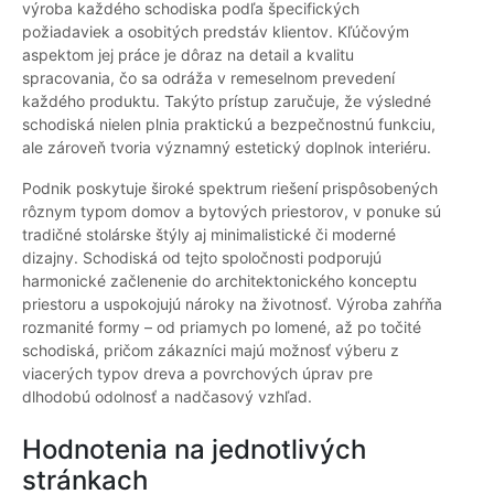
výroba každého schodiska podľa špecifických
požiadaviek a osobitých predstáv klientov. Kľúčovým
aspektom jej práce je dôraz na detail a kvalitu
spracovania, čo sa odráža v remeselnom prevedení
každého produktu. Takýto prístup zaručuje, že výsledné
schodiská nielen plnia praktickú a bezpečnostnú funkciu,
ale zároveň tvoria významný estetický doplnok interiéru.
Podnik poskytuje široké spektrum riešení prispôsobených
rôznym typom domov a bytových priestorov, v ponuke sú
tradičné stolárske štýly aj minimalistické či moderné
dizajny. Schodiská od tejto spoločnosti podporujú
harmonické začlenenie do architektonického konceptu
priestoru a uspokojujú nároky na životnosť. Výroba zahŕňa
rozmanité formy – od priamych po lomené, až po točité
schodiská, pričom zákazníci majú možnosť výberu z
viacerých typov dreva a povrchových úprav pre
dlhodobú odolnosť a nadčasový vzhľad.
Hodnotenia na jednotlivých
stránkach