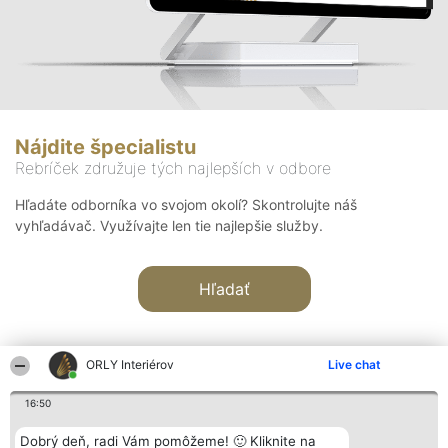
Nájdite špecialistu
Rebríček združuje tých najlepších v odbore
Hľadáte odborníka vo svojom okolí? Skontrolujte náš
vyhľadávač. Využívajte len tie najlepšie služby.
Hľadať
ORLY Interiérov
Live chat
16:50
Organizátor hodnotenia
Hodnotenie
Kontakt
Dobrý deň, radi Vám pomôžeme! 🙂 Kliknite na