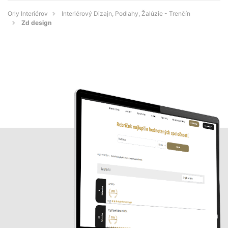
Orly Interiérov
Interiérový Dizajn, Podlahy, Žalúzie - Trenčín
Zd design