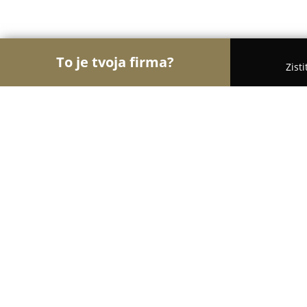
To je tvoja firma?
Zist
Orly Interiérov
Interiérový Dizajn, Podlahy, Žalúz
Zirkon
8.6
(8)
Bratislava, Vajanského nábrežie 17