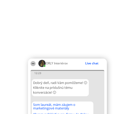
ORLY Interiérov
Live chat
12:23
Dobrý deň, radi Vám pomôžeme! 🙂
Kliknite na príslušnú tému
konverzácie! 🙂
Som laureát, mám záujem o
marketingové materiály