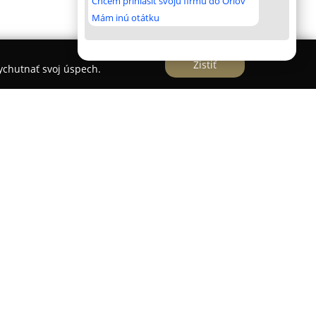
Chcem prihlásiť svoju firmu do Orlov
Mám inú otátku
Zistiť
vychutnať svoj úspech.
tavuje slovenskú rodinnú spoločnosť, ktorá už
oblasti návrhov a realizácií interiérov na mieru.
pecializuje sa na tvorbu unikátnych priestorov
ividuálne potreby klientov. Medzi hlavné činnosti
 rodinných domov, kancelárií, hotelov, reštaurácií
um architektonických a dizajnérskych služieb,