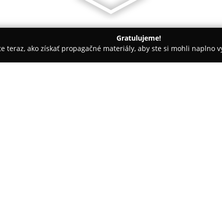
Gratulujeme!
ite teraz, ako získať propagačné materiály, aby ste si mohli naplno 
ie - Bratislava
Zirkon
O spoločnosti:
Interiérové štúdio Zirkon
preds
viac než tridsať rokov pôsobí v 
Firma funguje od roku 1992 a š
odrážajúcich životný štýl a ind
patrí komplexné riešenie bytov,
a obchodných prevádzok.
Podnik poskytuje široké spektr