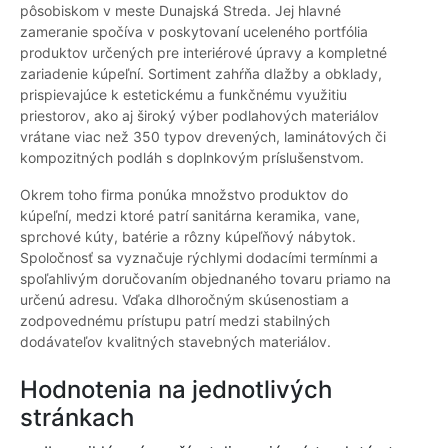
pôsobiskom v meste Dunajská Streda. Jej hlavné
zameranie spočíva v poskytovaní uceleného portfólia
produktov určených pre interiérové úpravy a kompletné
zariadenie kúpeľní. Sortiment zahŕňa dlažby a obklady,
prispievajúce k estetickému a funkčnému využitiu
priestorov, ako aj široký výber podlahových materiálov
vrátane viac než 350 typov drevených, laminátových či
kompozitných podláh s doplnkovým príslušenstvom.
Okrem toho firma ponúka množstvo produktov do
kúpeľní, medzi ktoré patrí sanitárna keramika, vane,
sprchové kúty, batérie a rôzny kúpeľňový nábytok.
Spoločnosť sa vyznačuje rýchlymi dodacími termínmi a
spoľahlivým doručovaním objednaného tovaru priamo na
určenú adresu. Vďaka dlhoročným skúsenostiam a
zodpovednému prístupu patrí medzi stabilných
dodávateľov kvalitných stavebných materiálov.
Hodnotenia na jednotlivých
stránkach