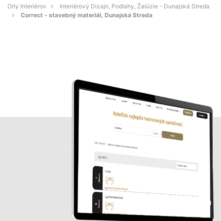
Orly Interiérov
Interiérový Dizajn, Podlahy, Žalúzie - Dunajská Streda
Correct - stavebný materiál, Dunajská Streda