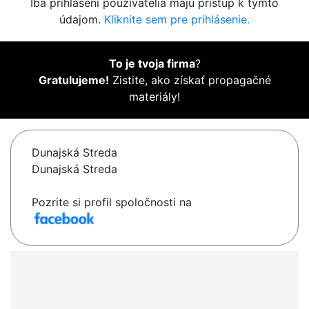
Iba prihlásení používatelia majú prístup k týmto
údajom.
Kliknite sem pre prihlásenie.
To je tvoja firma
?
Gratulujeme!
Zistite, ako získať propagačné
materiály!
Dunajská Streda
Dunajská Streda
Pozrite si profil spoločnosti na