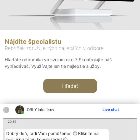
Nájdite špecialistu
Rebríček združuje tých najlepších v odbore
Hľadáte odborníka vo svojom okolí? Skontrolujte náš
vyhľadávač. Využívajte len tie najlepšie služby.
Hľadať
ORLY Interiérov
Live chat
20:59
Organizátor hodnotenia
Hodnotenie
Kontakt
Dobrý deň, radi Vám pomôžeme! 🙂 Kliknite na
Bright Side Solutions sp. z o.
Laureáti
Kontakt
príslušnú tému konverzácie! 🙂