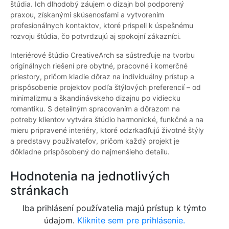
štúdia. Ich dlhodobý záujem o dizajn bol podporený
praxou, získanými skúsenosťami a vytvorením
profesionálnych kontaktov, ktoré prispeli k úspešnému
rozvoju štúdia, čo potvrdzujú aj spokojní zákazníci.
Interiérové štúdio CreativeArch sa sústreďuje na tvorbu
originálnych riešení pre obytné, pracovné i komerčné
priestory, pričom kladie dôraz na individuálny prístup a
prispôsobenie projektov podľa štýlových preferencií – od
minimalizmu a škandinávskeho dizajnu po vidiecku
romantiku. S detailným spracovaním a dôrazom na
potreby klientov vytvára štúdio harmonické, funkčné a na
mieru pripravené interiéry, ktoré odzrkadľujú životné štýly
a predstavy používateľov, pričom každý projekt je
dôkladne prispôsobený do najmenšieho detailu.
Hodnotenia na jednotlivých
stránkach
Iba prihlásení používatelia majú prístup k týmto
údajom.
Kliknite sem pre prihlásenie.