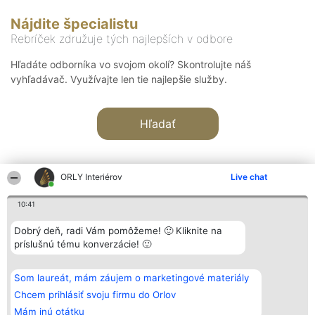
Nájdite špecialistu
Rebríček združuje tých najlepších v odbore
Hľadáte odborníka vo svojom okolí? Skontrolujte náš
vyhľadávač. Využívajte len tie najlepšie služby.
Hľadať
ORLY Interiérov
Live chat
10:41
Organizátor hodnotenia
Hodnotenie
Kontakt
Dobrý deň, radi Vám pomôžeme! 🙂 Kliknite na
Bright Side Solutions sp. z o.
Laureáti
Kontakt
príslušnú tému konverzácie! 🙂
o. sp. k.
Lista
ul. Ruska 22
wszystkich
Wrocław 50-079
Laureatów
Som laureát, mám záujem o marketingové materiály
KRS 0000749100 | Regon
Podmienky
381313360 | NIP 8943132676
Obchodné
Chcem prihlásiť svoju firmu do Orlov
+48 508 492 400
podmienky
Mám inú otátku
Zásady