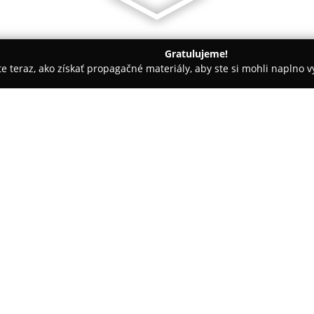
Gratulujeme!
ite teraz, ako získať propagačné materiály, aby ste si mohli naplno 
ie - Bratislava
INAAS s.r.o.
O spoločnosti:
INAAS s.r.o.
je interiérové štú
služby v oblasti návrhu a reali
so zameraním na nadčasový diz
dizajnérom Maximiliánom Cven
trhu si získala renomé spoľah
dokončeným projektom.
Štúdio zamestnáva tím špecial