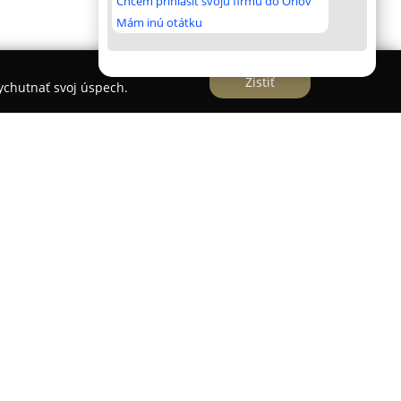
Chcem prihlásiť svoju firmu do Orlov
Mám inú otátku
Zistiť
vychutnať svoj úspech.
dio, ktoré od roku 2010 poskytuje komplexné
zácie funkčných a esteticky hodnotných interiérov
ajn. Spoločnosť bola založená interiérovým
grošom a počas pätnásťročného pôsobenia na
livého partnera vďaka viacerým úspešne
istov s rôznorodým odborným zázemím, ktorí