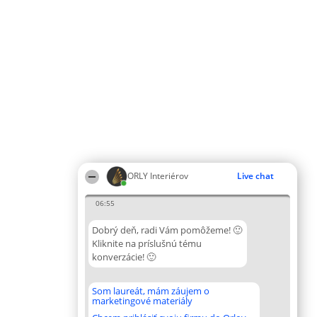
ORLY Interiérov
Live chat
06:55
Dobrý deň, radi Vám pomôžeme! 🙂
Kliknite na príslušnú tému
konverzácie! 🙂
Som laureát, mám záujem o
marketingové materiály