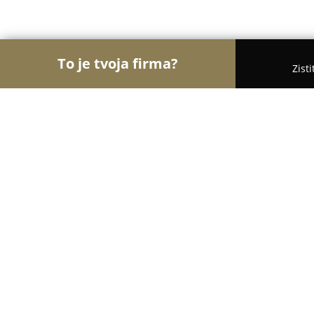
To je tvoja firma?
Zist
Orly Interiérov
Interiérový Dizajn, Podlahy, Žalúz
INAAS s.r.o.
8.7
(10)
Bratislava, Tomášikova 179/22