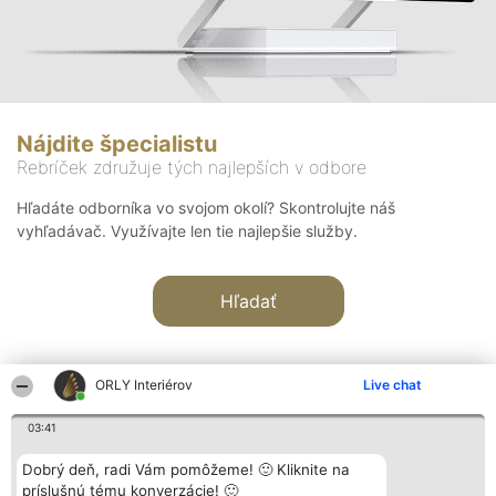
Nájdite špecialistu
Rebríček združuje tých najlepších v odbore
Hľadáte odborníka vo svojom okolí? Skontrolujte náš
vyhľadávač. Využívajte len tie najlepšie služby.
Hľadať
ORLY Interiérov
Live chat
03:41
Organizátor hodnotenia
Hodnotenie
Kontakt
Dobrý deň, radi Vám pomôžeme! 🙂 Kliknite na
Bright Side Solutions sp. z o.
Laureáti
Kontakt
príslušnú tému konverzácie! 🙂