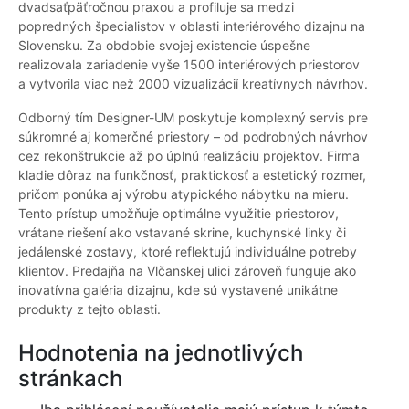
dvadsaťpäťročnou praxou a profiluje sa medzi
popredných špecialistov v oblasti interiérového dizajnu na
Slovensku. Za obdobie svojej existencie úspešne
realizovala zariadenie vyše 1500 interiérových priestorov
a vytvorila viac než 2000 vizualizácií kreatívnych návrhov.
Odborný tím Designer-UM poskytuje komplexný servis pre
súkromné aj komerčné priestory – od podrobných návrhov
cez rekonštrukcie až po úplnú realizáciu projektov. Firma
kladie dôraz na funkčnosť, praktickosť a estetický rozmer,
pričom ponúka aj výrobu atypického nábytku na mieru.
Tento prístup umožňuje optimálne využitie priestorov,
vrátane riešení ako vstavané skrine, kuchynské linky či
jedálenské zostavy, ktoré reflektujú individuálne potreby
klientov. Predajňa na Vlčanskej ulici zároveň funguje ako
inovatívna galéria dizajnu, kde sú vystavené unikátne
produkty z tejto oblasti.
Hodnotenia na jednotlivých
stránkach