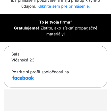
Iba prihlásení používatelia majú prístup k týmto
údajom.
Kliknite sem pre prihlásenie.
To je tvoja firma
?
Gratulujeme!
Zistite, ako získať propagačné
materiály!
Šaľa
Vlčanská 23
Pozrite si profil spoločnosti na