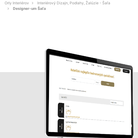
Orly Interiérov
Interiérový Dizajn, Podlahy, Žalúzie - Šaľa
Designer-um Šaľa