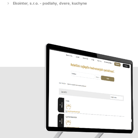
Ekointer, s.r.o. - podlahy, dvere, kuchyne