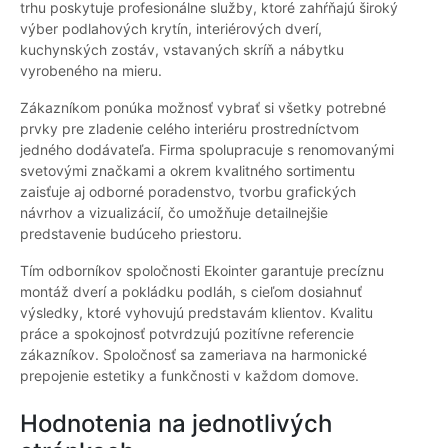
trhu poskytuje profesionálne služby, ktoré zahŕňajú široký
výber podlahových krytín, interiérových dverí,
kuchynských zostáv, vstavaných skríň a nábytku
vyrobeného na mieru.
Zákazníkom ponúka možnosť vybrať si všetky potrebné
prvky pre zladenie celého interiéru prostredníctvom
jedného dodávateľa. Firma spolupracuje s renomovanými
svetovými značkami a okrem kvalitného sortimentu
zaisťuje aj odborné poradenstvo, tvorbu grafických
návrhov a vizualizácií, čo umožňuje detailnejšie
predstavenie budúceho priestoru.
Tím odborníkov spoločnosti Ekointer garantuje precíznu
montáž dverí a pokládku podláh, s cieľom dosiahnuť
výsledky, ktoré vyhovujú predstavám klientov. Kvalitu
práce a spokojnosť potvrdzujú pozitívne referencie
zákazníkov. Spoločnosť sa zameriava na harmonické
prepojenie estetiky a funkčnosti v každom domove.
Hodnotenia na jednotlivých