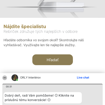
Nájdite špecialistu
Rebríček združuje tých najlepších v odbore
Hľadáte odborníka vo svojom okolí? Skontrolujte náš
vyhľadávač. Využívajte len tie najlepšie služby.
Hľadať
ORLY Interiérov
Live chat
00:31
Organizátor hodnotenia
Hodnotenie
Kontakt
Dobrý deň, radi Vám pomôžeme! 🙂 Kliknite na
Bright Side Solutions sp. z o.
Laureáti
Kontakt
príslušnú tému konverzácie! 🙂
o. sp. k.
Lista
ul. Ruska 22
wszystkich