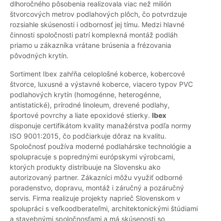
dlhoročného pôsobenia realizovala viac než milión
štvorcových metrov podlahových plôch, čo potvrdzuje
rozsiahle skúsenosti i odbornosť jej tímu. Medzi hlavné
činnosti spoločnosti patrí komplexná montáž podláh
priamo u zákazníka vrátane brúsenia a frézovania
pôvodných krytín.
Sortiment Ibex zahŕňa celoplošné koberce, kobercové
štvorce, luxusné a výstavné koberce, viacero typov PVC
podlahových krytín (homogénne, heterogénne,
antistatické), prírodné linoleum, drevené podlahy,
športové povrchy a liate epoxidové stierky.
Ibex
disponuje certifikátom kvality manažérstva podľa normy
ISO 9001:2015, čo podčiarkuje dôraz na kvalitu.
Spoločnosť používa moderné podlahárske technológie a
spolupracuje s poprednými európskymi výrobcami,
ktorých produkty distribuuje na Slovensku ako
autorizovaný partner. Zákazníci môžu využiť odborné
poradenstvo, dopravu, montáž i záručný a pozáručný
servis. Firma realizuje projekty naprieč Slovenskom v
spolupráci s veľkoodberateľmi, architektonickými štúdiami
a stavebnými spoločnosťami a má skúsenosti so