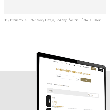
Orly Interiérov
Interiérový Dizajn, Podlahy, Žalúzie - Šaľa
Ibex