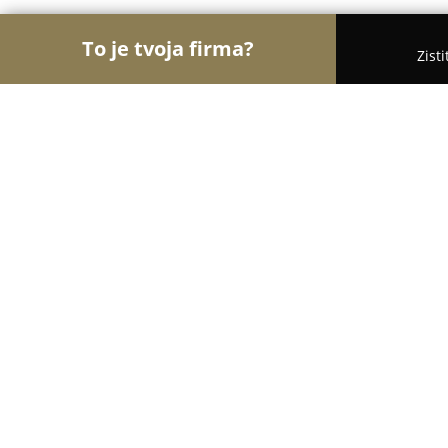
To je tvoja firma?
Zist
Orly Interiérov
Interiérový Dizajn, Podlahy, Žalúz
I.m.indecom
8.4
(10)
Brestovec, Partizánska 394
Zobraziť telefónne číslo