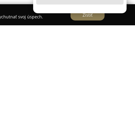
Zistiť
vychutnať svoj úspech.
lom na Partizánskej ulici v Myjave sa od roku
exných riešení v oblasti interiérového nábytku a
va sa na zákazkovú výrobu a predaj nábytku,
y interiérov podľa individuálnych potrieb
jto firmy sú kuchynské linky, vstavané skrine,
vybavenie spální, predsiene, obývačky, komody a
nstvo a vizualizácie, čím zabezpečuje plynulý
 až po samotnú inštaláciu. Okrem zariadenia