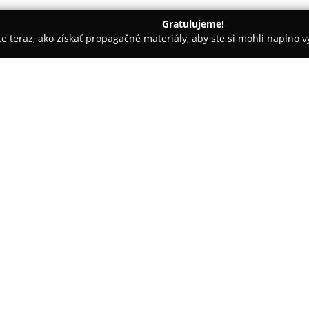
Gratulujeme!
ite teraz, ako získať propagačné materiály, aby ste si mohli naplno 
ie - Brestovec
I.m.indecom
O spoločnosti:
Spoločnosť
I.m.indecom
so síd
1992 venuje poskytovaniu kompl
zariadenia priestorov. Zameria
zároveň realizuje celkové návrh
klientov. Hlavnými produktmi te
kancelársky nábytok, postele, 
kúpeľňový nábytok.
Vo svojej ponuke zahŕňa porade
proces od počiatočného návrhu