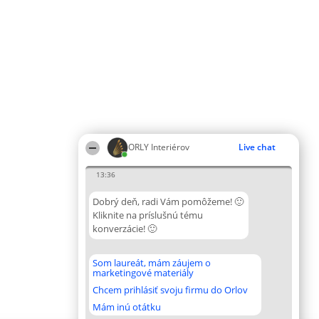
ORLY Interiérov
Live chat
13:36
Dobrý deň, radi Vám pomôžeme! 🙂
Kliknite na príslušnú tému
konverzácie! 🙂
Som laureát, mám záujem o
marketingové materiály
Chcem prihlásiť svoju firmu do Orlov
Mám inú otátku