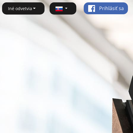
Prihlásiť sa
Iné odvetvia